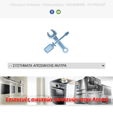
Αδειούχος Ψυκτικός - Ηλεκτρολόγος - 694 8588908 - 210 9925007