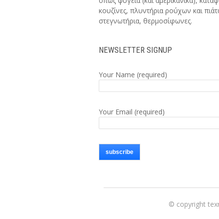
όπως ψυγεία (και αμερικανικά), καταψ
κουζίνες, πλυντήρια ρούχων και πιάτ
στεγνωτήρια, θερμοσίφωνες.
NEWSLETTER SIGNUP
Your Name (required)
Your Email (required)
© copyright te