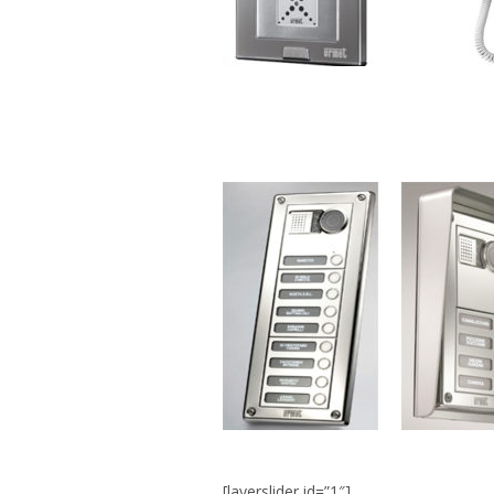
[layerslider id=”1″]