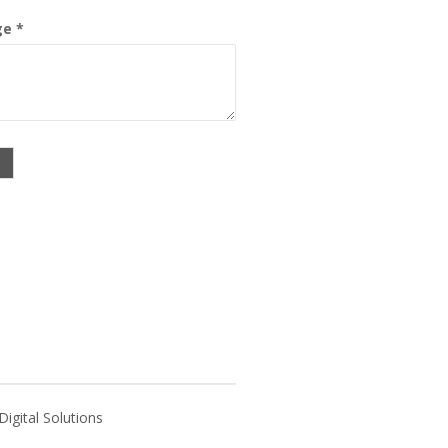
e *
gital Solutions