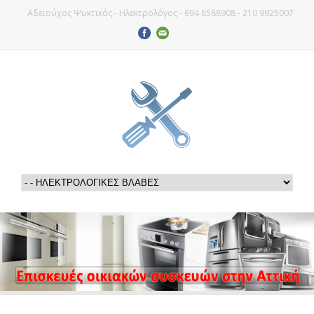
Αδειούχος Ψυκτικός - Ηλεκτρολόγος - 694 8588908 - 210 9925007