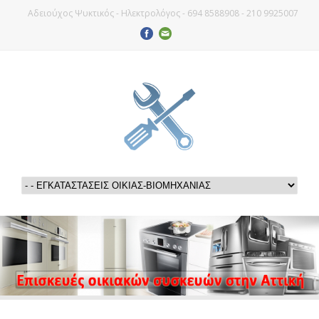
Αδειούχος Ψυκτικός - Ηλεκτρολόγος - 694 8588908 - 210 9925007