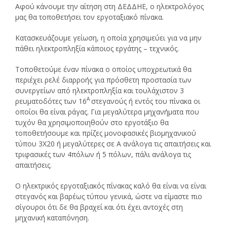
Αφού κάνουμε την αίτηση στη ΔΕΔΔΗΕ, ο ηλεκτρολόγος
μας θα τοποθετήσει τον εργοταξιακό πίνακα.
Κατασκευάζουμε γείωση, η οποία χρησιμεύει για να μην
πάθει ηλεκτροπληξία κάποιος εργάτης – τεχνικός.
Τοποθετούμε έναν πίνακα ο οποίος υποχρεωτικά θα
περιέχει ρελέ διαρροής για πρόσθετη προστασία των
συνεργείων από ηλεκτροπληξία και τουλάχιστον 3
Α
ρευματοδότες των 16
στεγανούς ή εντός του πίνακα οι
οποίοι θα είναι ράγας. Για μεγαλύτερα μηχανήματα που
τυχόν θα χρησιμοποιηθούν στο εργοτάξιο θα
τοποθετήσουμε και πρίζες μονοφασικές βιομηχανικού
τύπου 3Χ20 ή μεγαλύτερες σε Α ανάλογα τις απαιτήσεις και
τριφασικές των 4πόλων ή 5 πόλων, πάλι ανάλογα τις
απαιτήσεις.
Ο ηλεκτρικός εργοταξιακός πίνακας καλό θα είναι να είναι
στεγανός και βαρέως τύπου γενικά, ώστε να είμαστε πιο
σίγουροι ότι δε θα βραχεί και ότι έχει αντοχές στη
μηχανική καταπόνηση.